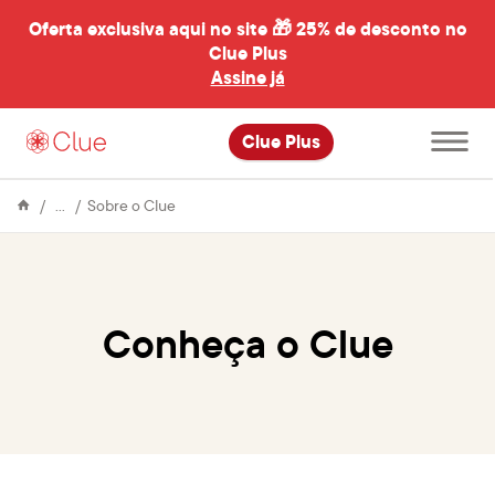
Oferta exclusiva aqui no site 🎁
25% de desconto no
Clue Plus
al
Assine já
Abrir
Clue Plus
menu
principal
Enciclopédia
Conheça
Sobre o Clue
o
Clue
Conheça o Clue