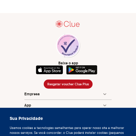
Baixe o app
Resgatar voucher Clue Plus
Empresa
App
Enciclopédia
Sua Privacidade
Informação
Usamos cookies e tecnologias semelhantes para operar nosso site e melhorar
nossos serviços. Se você concordar, o Clue poderá instalar cookies (pequenos