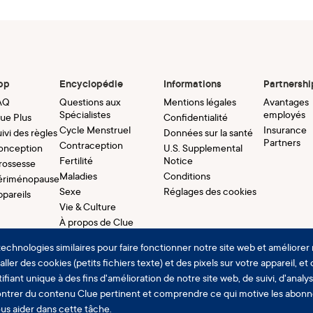
pp
Encyclopédie
Informations
Partnershi
AQ
Questions aux
Mentions légales
Avantages
Spécialistes
employés
lue Plus
Confidentialité
Cycle Menstruel
Insurance
ivi des règles
Données sur la santé
Partners
Contraception
onception
U.S. Supplemental
Fertilité
Notice
rossesse
Maladies
Conditions
ériménopause
Sexe
Réglages des cookies
ppareils
Vie & Culture
À propos de Clue
technologies similaires pour faire fonctionner notre site web et améliorer 
ller des cookies (petits fichiers texte) et des pixels sur votre appareil, et
ifiant unique à des fins d'amélioration de notre site web, de suivi, d'analy
ntrer du contenu Clue pertinent et comprendre ce qui motive les abon
ous aider dans cette tâche.
vés