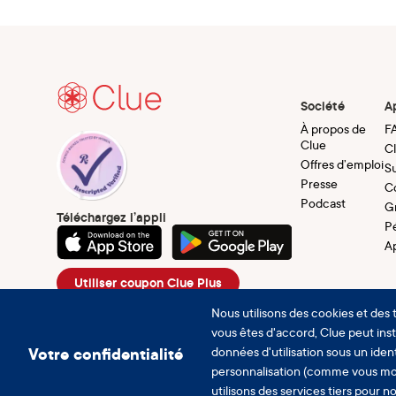
Société
A
À propos de
F
Clue
C
Offres d’emploi
Su
Presse
C
Podcast
G
Téléchargez l’appli
P
A
Utiliser coupon Clue Plus
Nous utilisons des cookies et des 
vous êtes d'accord, Clue peut insta
Votre confidentialité
données d'utilisation sous un ident
personnalisation (comme vous mo
utilisons des services tiers pour n
© 2026 Clue by Biowink GmbH, Tous droits réser