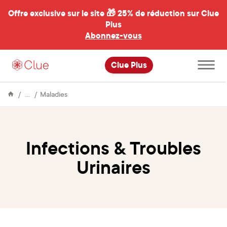
Offre exclusive sur le site 🎁
25% de réduction sur Clue
Plus
Abonnez-vous
al
Ouvrir
Clue Plus
le
menu
principal
Encyclopédie
Infections
Maladies
&
Troubles
Urinaires
Infections & Troubles
Urinaires