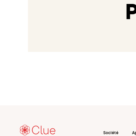
Société
A