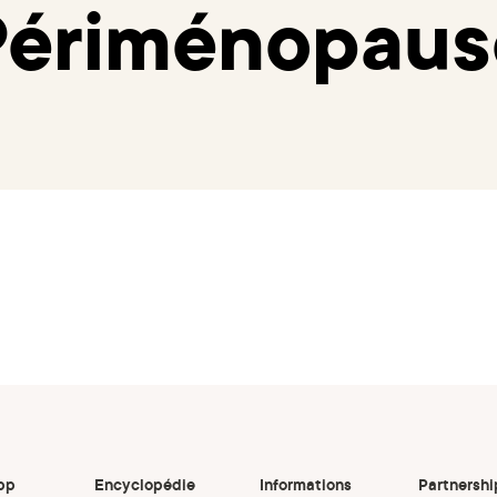
Périménopaus
pp
Encyclopédie
Informations
Partnershi