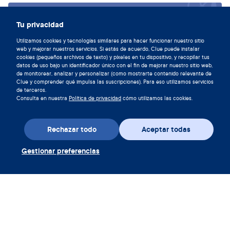
Sincronízate con tu ciclo y
Tu privacidad
descarga la aplicación de Clue hoy.
Utilizamos cookies y tecnologías similares para hacer funcionar nuestro sitio
web y mejorar nuestros servicios. Si estás de acuerdo, Clue puede instalar
Descargar Clue
cookies (pequeños archivos de texto) y píxeles en tu dispositivo, y recopilar tus
datos de uso bajo un identificador único con el fin de mejorar nuestro sitio web,
de monitorear, analizar y personalizar (como mostrarte contenido relevante de
Clue y comprender qué impulsa las suscripciones). Para eso utilizamos servicios
de terceros.
Consulta en nuestra
Política de privacidad
cómo utilizamos las cookies.
Rechazar todo
Aceptar todas
Gestionar preferencias
Descarga la aplicación
Canjear cupón Clue Plus