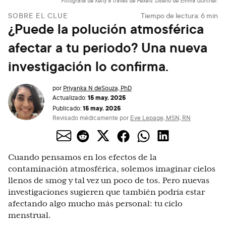
Fotografía de Kelly a través de Pexels. Diseño de Emma Günther.
SOBRE EL CLUE
Tiempo de lectura:
6
min
¿Puede la polución atmosférica
afectar a tu periodo? Una nueva
investigación lo confirma.
por
Priyanka N deSouza, PhD
15 may. 2025
Actualizado:
15 may. 2025
Publicado:
Revisado médicamente por
Eve Lepage, MSN, RN
Cuando pensamos en los efectos de la
contaminación atmosférica, solemos imaginar cielos
llenos de smog y tal vez un poco de tos. Pero nuevas
investigaciones sugieren que también podría estar
afectando algo mucho más personal: tu ciclo
menstrual.