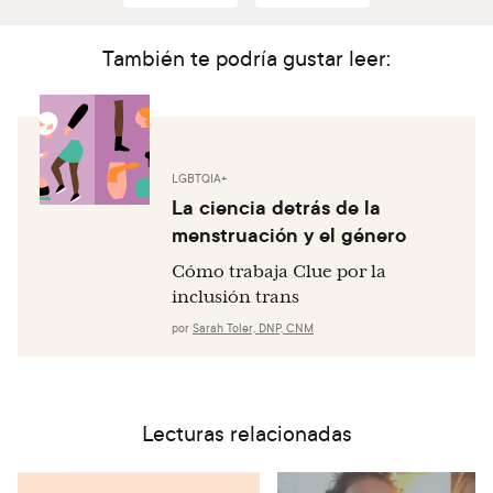
Lead to Menstrual Irregularities. Clinical Therapeutics.
2020 Mar 1;42(3):401–7.
También te podría gustar leer:
Mahoney MM. Shift work, jet lag, and female
reproduction. International journal of endocrinology.
2010 Mar 8;2010.
LGBTQIA+
La ciencia detrás de la
menstruación y el género
Cómo trabaja Clue por la
inclusión trans
por
Sarah Toler, DNP, CNM
Lecturas relacionadas