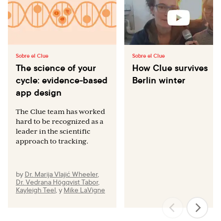
Sobre el Clue
Sobre el Clue
The science of your
How Clue survives
cycle: evidence-based
Berlin winter
app design
The Clue team has worked
hard to be recognized as a
leader in the scientific
approach to tracking.
by
Dr. Marija Vlajić Wheeler
,
Dr. Vedrana Högqvist Tabor
,
Kayleigh Teel
,
y
Mike LaVigne