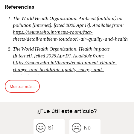
Referencias
The World Health Organization. Ambient (outdoor) air
pollution [Internet]. [cited 2025 Apr 17]. Available from:
https://www.who.int/news-room/fact-
sheets/detail/ambient-(outdoor)-air-quality-and-health
The World Health Organization. Health impacts
[Internet]. [cited 2025 Apr 17]. Available from:
https://www.who.int/teams/environment-climate-
change-and-health/air-quality-energy-and-
health/health-impacts
Mostrar más...
Schliep KC, Mumford SL, Vladutiu CJ, Ahrens KA,
Perkins NJ, Sjaarda LA, et al. Perceived stress,
reproductive hormones, and ovulatory function: a
prospective cohort study. Epidemiology. 2015;26(2):177-
¿Fue útil este artículo?
84.
Huhmann K. Menses Requires Energy: A Review of How
Sí
No
Disordered Eating, Excessive Exercise, and High Stress