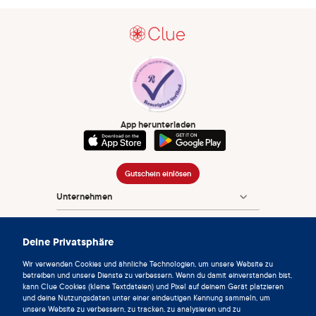
App herunterladen
Gutschein einlösen
Unternehmen
App
Deine Privatsphäre
Enzyklopädie
Wir verwenden Cookies und ähnliche Technologien, um unsere Website zu
Info
betreiben und unsere Dienste zu verbessern. Wenn du damit einverstanden bist,
kann Clue Cookies (kleine Textdateien) und Pixel auf deinem Gerät platzieren
und deine Nutzungsdaten unter einer eindeutigen Kennung sammeln, um
Partnerships
unsere Website zu verbessern, zu tracken, zu analysieren und zu