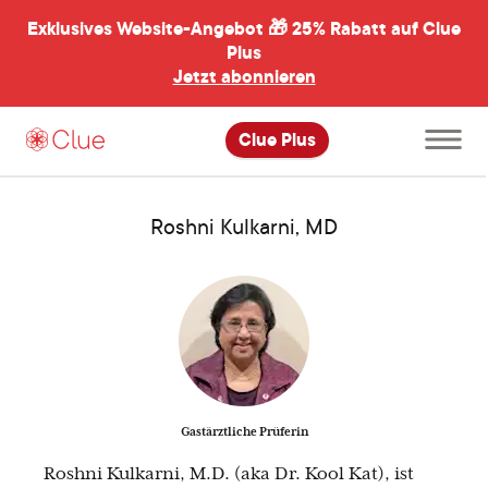
Exklusives Website-Angebot 🎁
25% Rabatt auf Clue
menü
ßen
Plus
Jetzt abonnieren
Hauptme
Clue Plus
öffnen
Roshni Kulkarni, MD
Gastärztliche Prüferin
Roshni Kulkarni, M.D. (aka Dr. Kool Kat), ist